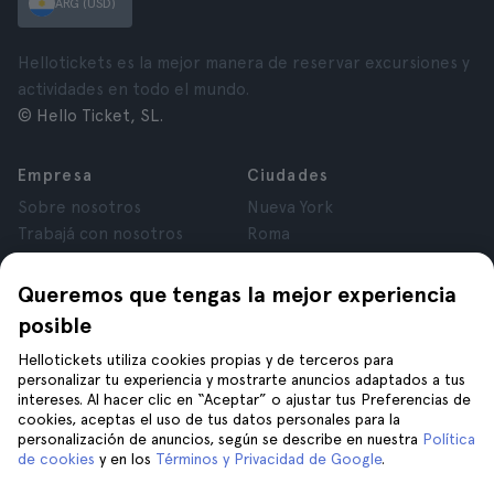
ARG (USD)
Hellotickets es la mejor manera de reservar excursiones y
actividades en todo el mundo.
© Hello Ticket, SL.
Empresa
Ciudades
Sobre nosotros
Nueva York
Trabajá con nosotros
Roma
Afiliados
París
Opiniones
Londres
Queremos que tengas la mejor experiencia
Privacidad
Granada
posible
Términos y Condiciones
Cracovia
Hellotickets utiliza cookies propias y de terceros para
Aviso Legal
Tenerife
personalizar tu experiencia y mostrarte anuncios adaptados a tus
Cookies
intereses. Al hacer clic en “Aceptar” o ajustar tus Preferencias de
cookies, aceptas el uso de tus datos personales para la
personalización de anuncios, según se describe en nuestra
Política
Ayuda
Unite a nosotros en
de cookies
y en los
Términos y Privacidad de Google
.
Ayuda