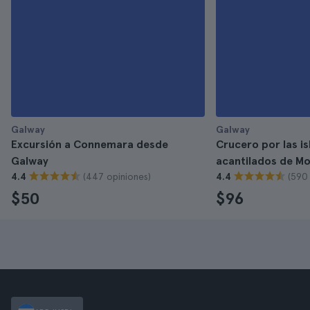
Galway
Galway
Excursión a Connemara desde
Crucero por las is
Galway
acantilados de M
(447 opiniones)
(590
4.4
4.4
$50
$96