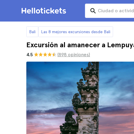
Bali
Las 8 mejores excursiones desde Bali
Excursión al amanecer a Lempuya
4.5
(898 opiniones)