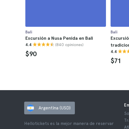
Bali
Bali
Excursión a Nusa Penida en Bali
Excursió
(840 opiniones)
4.4
tradicio
4.4
$90
$71
E
Argentina (USD)
So
Tr
Hellotickets es la mejor manera de reservar
Af