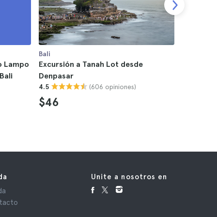
Bali
Bali
to Lampo
Excursión a Tanah Lot desde
Excursió
Bali
Denpasar
Island B
(606 opiniones)
4.5
4.6
$46
$131
da
Unite a nosotros en
da
tacto