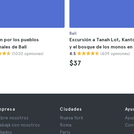
Bali
n por los pueblos
Excursión a Tanah Lot, Kan
nales de Bali
y el bosque de los monos en 
(1.030 opiniones)
(409 opiniones)
4.5
$37
mpresa
Ciudades
Ayu
bre nosotros
Nueva York
Ayu
abajá con nosotros
Roma
Con
iliados
París