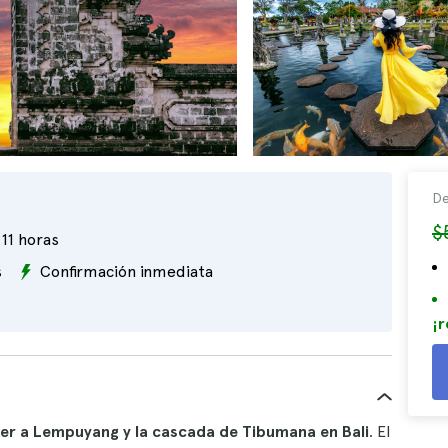
De
$
11 horas
s
Confirmación inmediata
¡r
er a Lempuyang y la cascada de Tibumana en Bali
. El