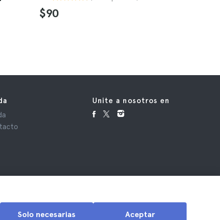
4.6
$90
$80
da
Unite a nosotros en
da
tacto
Solo necesarias
Aceptar