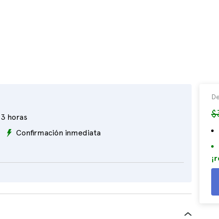
De
$
3 horas
Confirmación inmediata
¡r