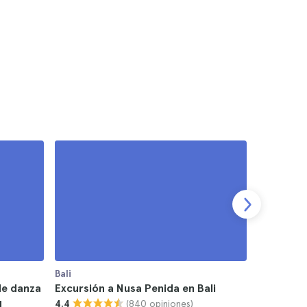
Bali
Bali
de danza
Excursión a Nusa Penida en Bali
Tour en j
(840 opiniones)
d
4.4
Batur en 