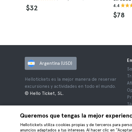
4.4
$32
$78
E
Argentina (USD)
So
Tr
Hellotickets es la mejor manera de reservar
Af
excursiones y actividades en todo el mundo.
Op
© Hello Ticket, SL.
Pr
Té
Av
Queremos que tengas la mejor experienc
Co
Hellotickets utiliza cookies propias y de terceros para perso
anuncios adaptados a tus intereses. Al hacer clic en “Aceptar