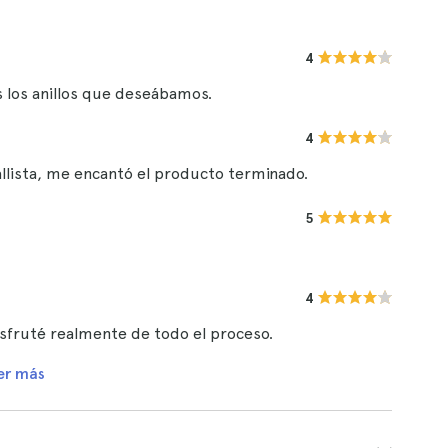
4
s los anillos que deseábamos.
4
allista, me encantó el producto terminado.
5
4
disfruté realmente de todo el proceso.
er más