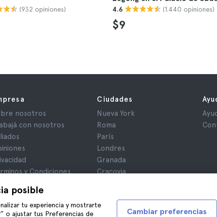
(932 opiniones)
(1.440 opiniones)
4.6
$9
mpresa
Ciudades
Ayu
bre nosotros
Nueva York
Ayu
abajá con nosotros
Roma
Con
iliados
París
iniones
Londres
ivacidad
Granada
rminos y Condiciones
Cracovia
iso Legal
Tenerife
ia posible
okies
nalizar tu experiencia y mostrarte
Cambiar preferencias
” o ajustar tus Preferencias de