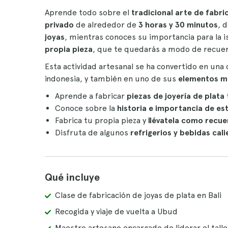
Aprende todo sobre el
tradicional arte de fabri
privado
de alrededor de
3 horas y 30 minutos
, 
joyas
, mientras conoces su importancia para la i
propia pieza
, que te quedarás a modo de recue
Esta actividad artesanal se ha convertido en una d
indonesia, y también en uno de sus
elementos má
Aprende a fabricar
piezas de joyería de plata
Conoce sobre la
historia e importancia de es
Fabrica tu propia pieza y
llévatela como recu
Disfruta de algunos
refrigerios y
bebidas cali
Qué incluye
Clase de fabricación de joyas de plata en Bali
Recogida y viaje de vuelta a Ubud
Maestro artesano encargado de liderar el talle