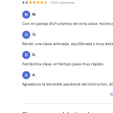
· 1.005 opiniones
4.4
M.
M
Con mi pareja disfrutamos de esta clase, hicimo
O.
O
Recibí una clase animada, equilibrada y muy det
D.
D
Fantástica clase, el tiempo pasa muy rápido.
A.
A
Agradezco la increíble paciencia del instructor, 
V