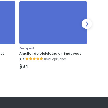
Budapest
Budapest
est
Alquiler de bicicletas en Budapest
Entradas 
(809 opiniones)
4.7
$31