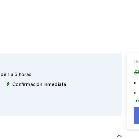
De
$
de 1 a 3 horas
s
Confirmación inmediata
¡r