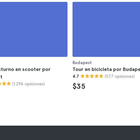
Budapest
cturno en scooter por
Tour en bicicleta por Budap
(577 opiniones)
t
4.7
(1.294 opiniones)
$35