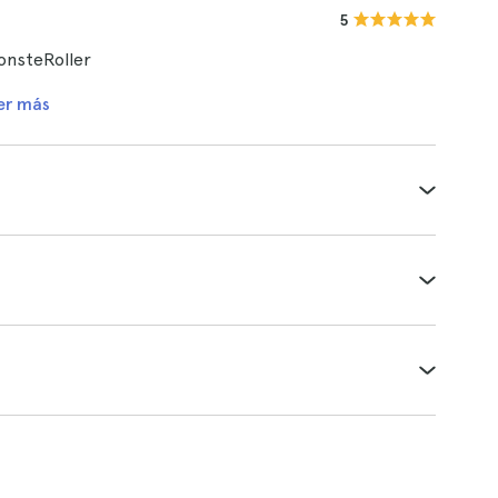
5
onsteRoller
er más