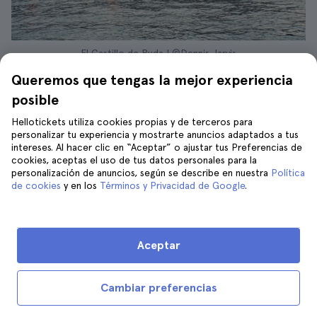
El Castillo de Buda | ©Dennis Jarvis
El crucero por el río de Budapest es una
Queremos que tengas la mejor experiencia
actividad tan extendida que encontrarás
posible
muchas compañías que te la ofrecen.
Hellotickets utiliza cookies propias y de terceros para
Asegúrate siempre de contratar esta
personalizar tu experiencia y mostrarte anuncios adaptados a tus
experiencia con una
compañía de confianza
y
intereses. Al hacer clic en “Aceptar” o ajustar tus Preferencias de
cookies, aceptas el uso de tus datos personales para la
ten en cuenta los precios medios: un
personalización de anuncios, según se describe en nuestra
Política
crucero por el Danubio no es una actividad
de cookies
y en los
Términos y Privacidad de Google
.
de lujo y puedes realizarla por unos
20 euros
de media
.
Aceptar
Eso sí, si incluye servicios como
barra libre
,
música en directo
,
fiesta a bordo
o una
cena
Cambiar preferencias
completa
, el precio puede subir
considerablemente. Además, es muy