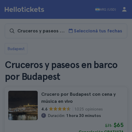
ARG (USD)
Seleccioná tus fechas
Budapest
Cruceros y paseos en barco
por Budapest
Crucero por Budapest con cena y
música en vivo
1.025 opiniones
4.6
Duración:
1 hora 30 minutos
$65
$71