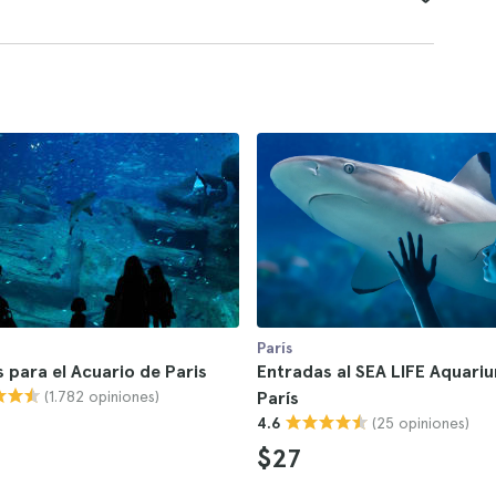
París
 para el Acuario de Paris
Entradas al SEA LIFE Aquari
(1.782 opiniones)
París
(25 opiniones)
4.6
$27