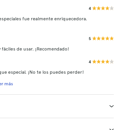
4
 especiales fue realmente enriquecedora.
5
y fáciles de usar. ¡Recomendado!
4
toque especial. ¡No te los puedes perder!
er más