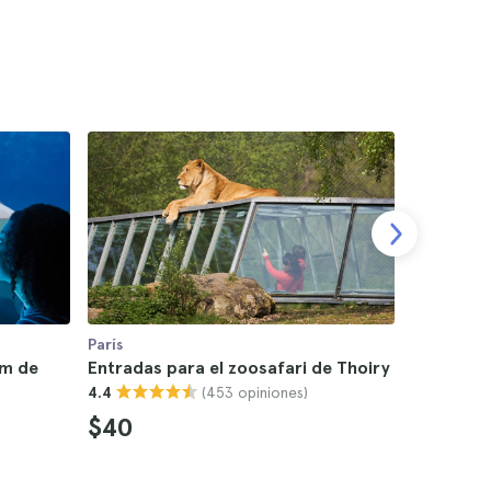
París
París
um de
Entradas para el zoosafari de Thoiry
Entradas 
(453 opiniones)
4.4
Crécy-la
4.8
$40
$22