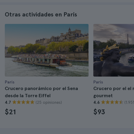
Otras actividades en París
París
París
Crucero panorámico por el Sena
Crucero por el el 
desde la Torre Eiffel
gourmet
(25 opiniones)
(1.95
4.7
4.6
$21
$93