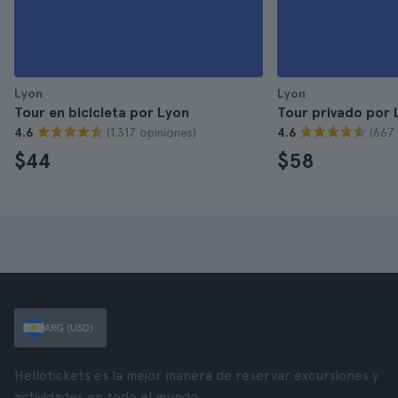
Lyon
Lyon
Tour en bicicleta por Lyon
Tour privado por 
(1.317 opiniones)
(667 
4.6
4.6
$44
$58
ARG (USD)
Hellotickets es la mejor manera de reservar excursiones y
actividades en todo el mundo.