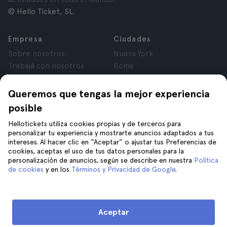
© Hello Ticket, SL.
Empresa
Ciudades
Sobre nosotros
Nueva York
Trabajá con nosotros
Roma
Afiliados
París
Opiniones
Londres
Queremos que tengas la mejor experiencia
Privacidad
Granada
posible
Términos y Condiciones
Cracovia
Hellotickets utiliza cookies propias y de terceros para
Aviso Legal
Tenerife
personalizar tu experiencia y mostrarte anuncios adaptados a tus
Cookies
intereses. Al hacer clic en “Aceptar” o ajustar tus Preferencias de
cookies, aceptas el uso de tus datos personales para la
personalización de anuncios, según se describe en nuestra
Política
Ayuda
Unite a nosotros en
de cookies
y en los
Términos y Privacidad de Google
.
Ayuda
Contacto
Aceptar