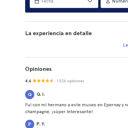
Número
La experiencia en detalle
Le
Opiniones
· 1.526 opiniones
4.6
Q. I.
Q
Fui con mi hermano a este museo en Epernay y 
champagne, ¡súper interesante!
P. Y.
P