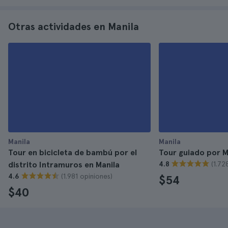
Otras actividades en Manila
Manila
Manila
Tour en bicicleta de bambú por el
Tour guiado por M
(1.72
distrito Intramuros en Manila
4.8
(1.981 opiniones)
4.6
$54
$40