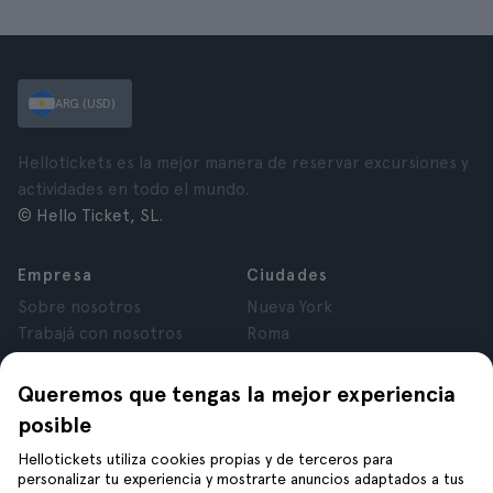
ARG (USD)
Hellotickets es la mejor manera de reservar excursiones y
actividades en todo el mundo.
© Hello Ticket, SL.
Empresa
Ciudades
Sobre nosotros
Nueva York
Trabajá con nosotros
Roma
Afiliados
París
Opiniones
Londres
Queremos que tengas la mejor experiencia
Privacidad
Granada
posible
Términos y Condiciones
Cracovia
Hellotickets utiliza cookies propias y de terceros para
Aviso Legal
Tenerife
personalizar tu experiencia y mostrarte anuncios adaptados a tus
Cookies