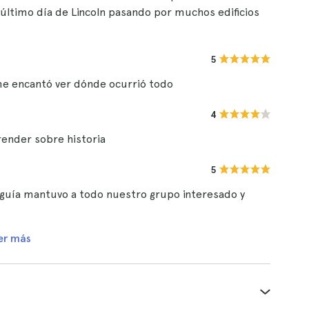
l último día de Lincoln pasando por muchos edificios
5
 me encantó ver dónde ocurrió todo
4
render sobre historia
5
El guía mantuvo a todo nuestro grupo interesado y
er más