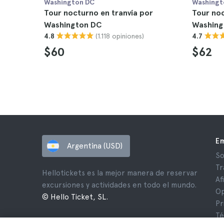
Washington DC
Washingt
Tour nocturno en tranvía por
Tour no
Washington DC
Washing
(1.118 opiniones)
4.8
4.7
$60
$62
E
Argentina (USD)
So
Tr
Hellotickets es la mejor manera de reservar
Af
excursiones y actividades en todo el mundo.
Op
© Hello Ticket, SL.
Pr
Té