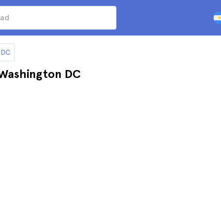
n DC
n Washington DC