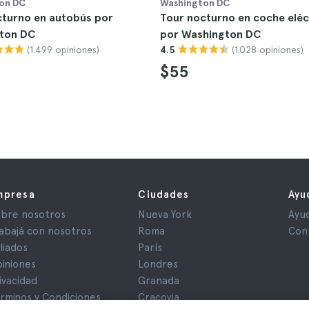
on DC
Washington DC
cturno en autobús por
Tour nocturno en coche eléc
ton DC
por Washington DC
(1.499 opiniones)
(1.028 opiniones)
4.5
$55
mpresa
Ciudades
Ayu
bre nosotros
Nueva York
Ayu
abajá con nosotros
Roma
Con
iliados
París
iniones
Londres
ivacidad
Granada
rminos y Condiciones
Cracovia