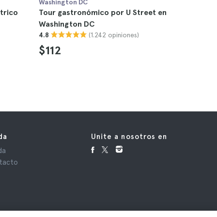
Washington DC
Washingto
trico
Tour gastronómico por U Street en
Tour de 
Washington DC
DC
(1.242 opiniones)
4.8
4.5
$112
$27
da
Unite a nosotros en
da
tacto