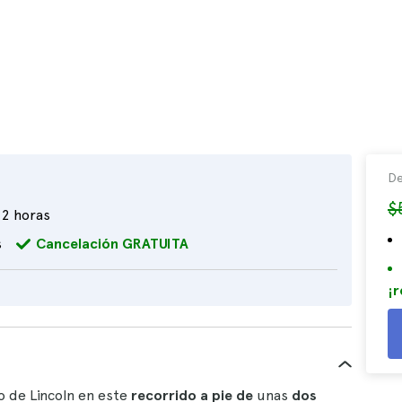
De
$
2 horas
s
Cancelación GRATUITA
¡r
o de Lincoln en este
recorrido a pie de
unas
dos