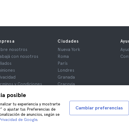
mpresa
Ciudades
Ayu
bre nosotros
Nueva York
Ayu
abajá con nosotros
Roma
Con
iliados
París
iniones
Londres
ivacidad
Granada
rminos y Condiciones
Cracovia
iso Legal
Tenerife
ia posible
okies
nalizar tu experiencia y mostrarte
Cambiar preferencias
” o ajustar tus Preferencias de
onalización de anuncios, según se
Privacidad de Google
.