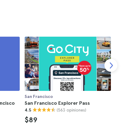
San Francisco
San Franci
ancisco
San Francisco Explorer Pass
Tarjeta t
(563 opiniones)
4.5
CityPASS
4.7
$89
$92