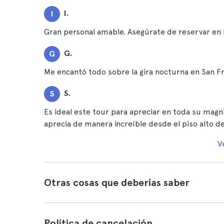
I.
I
Gran personal amable. Asegúrate de reservar en l
G.
G
Me encantó todo sobre la gira nocturna en San F
S.
S
Es ideal este tour para apreciar en toda su magni
aprecia de manera increíble desde el piso alto d
V
Otras cosas que deberías saber
Política de cancelación