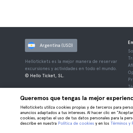
E
Argentina (USD)
So
Tr
Hellotickets es la mejor manera de reservar
Af
excursiones y actividades en todo el mundo.
Op
© Hello Ticket, SL.
Pr
Té
Av
Queremos que tengas la mejor experienc
Co
Hellotickets utiliza cookies propias y de terceros para perso
anuncios adaptados a tus intereses. Al hacer clic en “Aceptar
cookies, aceptas el uso de tus datos personales para la pers
describe en nuestra
Política de cookies
y en los
Términos y 