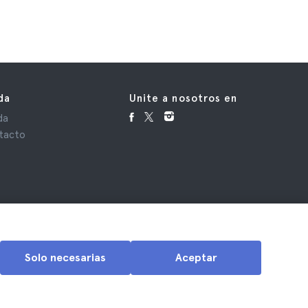
da
Unite a nosotros en
da
tacto
Solo necesarias
Aceptar