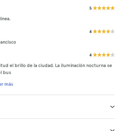
5
ínea.
4
rancisco
4
tud el brillo de la ciudad. La iluminación nocturna se
el bus
er más