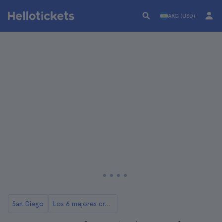
ARG (USD)
San Diego
Los 6 mejores cruceros y paseos en barco por San Diego