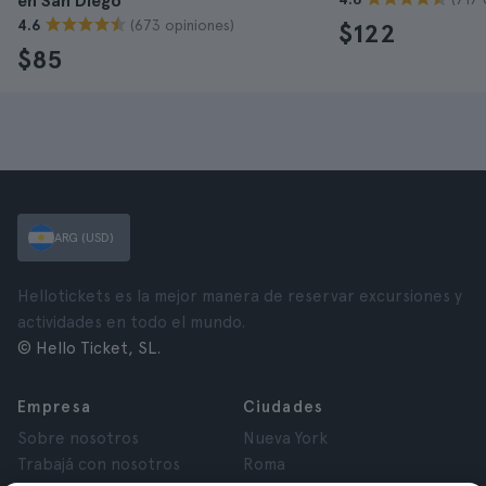
en San Diego
(673 opiniones)
4.6
$122
$85
ARG (USD)
Hellotickets es la mejor manera de reservar excursiones y
actividades en todo el mundo.
© Hello Ticket, SL.
Empresa
Ciudades
Sobre nosotros
Nueva York
Trabajá con nosotros
Roma