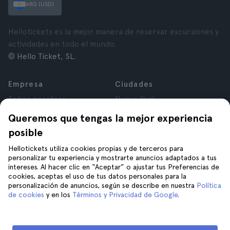
ARG (USD)
Hellotickets es la mejor manera de reservar excursiones y
actividades en todo el mundo.
© Hello Ticket, SL.
Empresa
Ciudades
Sobre nosotros
Nueva York
Trabajá con nosotros
Roma
Queremos que tengas la mejor experiencia
Afiliados
París
posible
Opiniones
Londres
Privacidad
Granada
Hellotickets utiliza cookies propias y de terceros para
personalizar tu experiencia y mostrarte anuncios adaptados a tus
Términos y Condiciones
Cracovia
intereses. Al hacer clic en “Aceptar” o ajustar tus Preferencias de
Aviso Legal
Tenerife
cookies, aceptas el uso de tus datos personales para la
Cookies
personalización de anuncios, según se describe en nuestra
Política
de cookies
y en los
Términos y Privacidad de Google
.
Ayuda
Unite a nosotros en
Ayuda