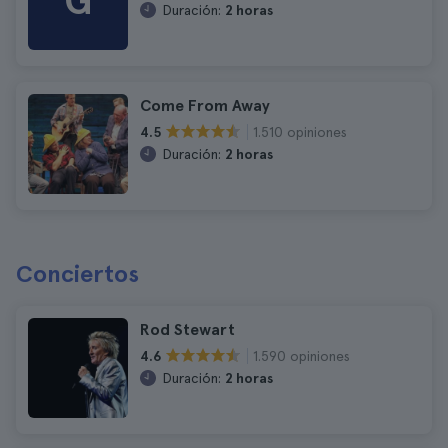
G
Duración:
2 horas
Come From Away
1.510 opiniones
4.5
Duración:
2 horas
Conciertos
Rod Stewart
1.590 opiniones
4.6
Duración:
2 horas