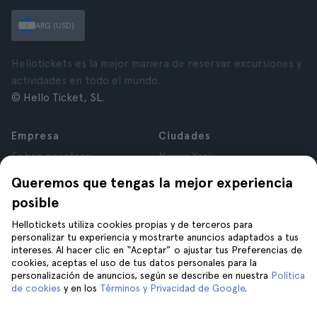
ARG (USD)
Hellotickets es la mejor manera de reservar excursiones y
actividades en todo el mundo.
© Hello Ticket, SL.
Empresa
Ciudades
Sobre nosotros
Nueva York
Trabajá con nosotros
Roma
Queremos que tengas la mejor experiencia
Afiliados
París
posible
Opiniones
Londres
Privacidad
Granada
Hellotickets utiliza cookies propias y de terceros para
personalizar tu experiencia y mostrarte anuncios adaptados a tus
Términos y Condiciones
Cracovia
intereses. Al hacer clic en “Aceptar” o ajustar tus Preferencias de
Aviso Legal
Tenerife
cookies, aceptas el uso de tus datos personales para la
Cookies
personalización de anuncios, según se describe en nuestra
Política
de cookies
y en los
Términos y Privacidad de Google
.
Ayuda
Unite a nosotros en