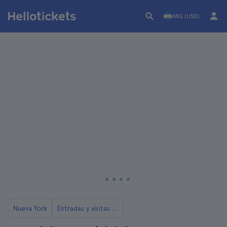
ARG (USD)
Nueva York
Entradas y visitas al Memorial y Museo del 11S de Nueva York