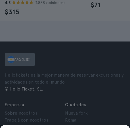
(1.888 opiniones)
4.8
$71
$315
ARG (USD)
Hellotickets es la mejor manera de reservar excursiones y
actividades en todo el mundo.
© Hello Ticket, SL.
Empresa
Ciudades
Sobre nosotros
Nueva York
Trabajá con nosotros
Roma
Afiliados
París