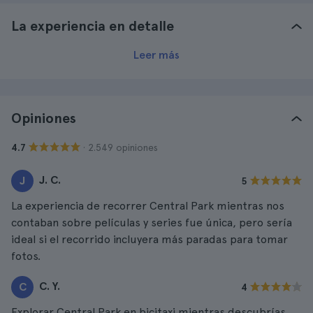
La experiencia en detalle
Leer más
Opiniones
· 2.549 opiniones
4.7
J. C.
J
5
La experiencia de recorrer Central Park mientras nos
contaban sobre películas y series fue única, pero sería
ideal si el recorrido incluyera más paradas para tomar
fotos.
C. Y.
C
4
Explorar Central Park en bicitaxi mientras descubrías