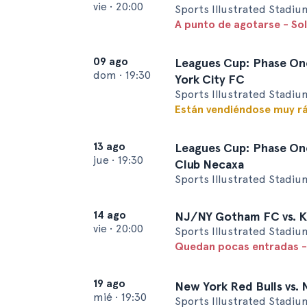
vie
•
20:00
Sports Illustrated Stadiu
A punto de agotarse - So
09 ago
Leagues Cup: Phase One
dom
•
19:30
York City FC
Sports Illustrated Stadiu
Están vendiéndose muy r
13 ago
Leagues Cup: Phase One
jue
•
19:30
Club Necaxa
Sports Illustrated Stadiu
14 ago
NJ/NY Gotham FC vs. K
vie
•
20:00
Sports Illustrated Stadiu
Quedan pocas entradas -
19 ago
New York Red Bulls vs. 
mié
•
19:30
Sports Illustrated Stadiu