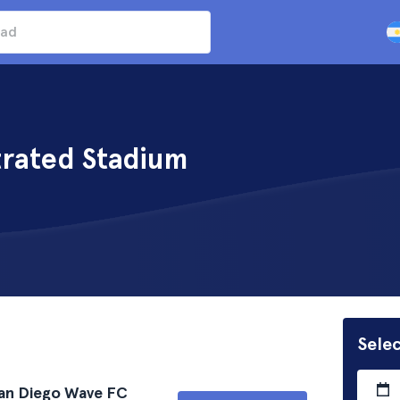
strated Stadium
Selec
an Diego Wave FC