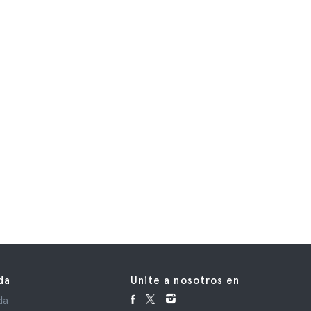
da
Unite a nosotros en
da