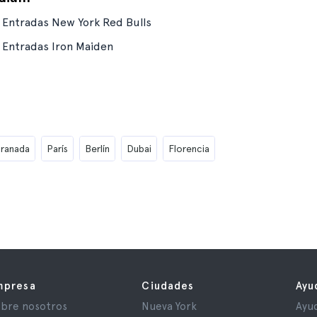
Entradas New York Red Bulls
Entradas Iron Maiden
ranada
París
Berlín
Dubai
Florencia
mpresa
Ciudades
Ayu
bre nosotros
Nueva York
Ayu