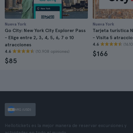
Nueva York
Nueva York
Go City: New York City Explorer Pass
Tarjeta turística
- Elige entre 2, 3, 4, 5, 6, 7 o 10
- Visita 5 atracci
(16.1
atracciones
4.6
(10.908 opiniones)
4.6
$166
$85
ARG (USD)
Hellotickets es la mejor manera de reservar excursiones y
actividades en todo el mundo.