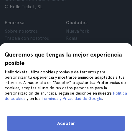
© Hello Ticket, SL.
Empresa
Ciudades
Sobre nosotros
Nueva York
Trabajá con nosotros
Roma
Afiliados
París
Opiniones
Londres
Queremos que tengas la mejor experiencia
Privacidad
Granada
posible
Términos y Condiciones
Cracovia
Hellotickets utiliza cookies propias y de terceros para
Aviso Legal
Tenerife
personalizar tu experiencia y mostrarte anuncios adaptados a tus
Cookies
intereses. Al hacer clic en “Aceptar” o ajustar tus Preferencias de
cookies, aceptas el uso de tus datos personales para la
personalización de anuncios, según se describe en nuestra
Política
Ayuda
Unite a nosotros en
de cookies
y en los
Términos y Privacidad de Google
.
Ayuda
Contacto
Aceptar