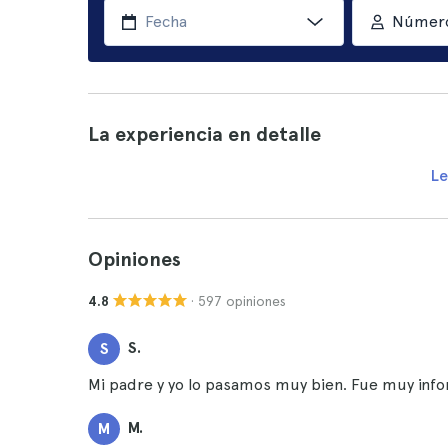
Número
La experiencia en detalle
Le
Opiniones
· 597 opiniones
4.8
S.
S
Mi padre y yo lo pasamos muy bien. Fue muy in
M.
M