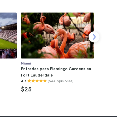
Miami
Miami
Entradas para Flamingo Gardens en
Entradas 
Fort Lauderdale
4.9
(544 opiniones)
4.7
$25