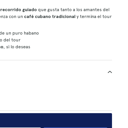
 recorrido guiado
que gusta tanto a los amantes del
enza con un
café cubano tradicional
y termina el tour
de un puro habano
cio del tour
no
, si lo deseas