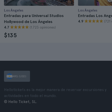
Los Ángeles
Los Ángeles
Entradas para Universal Studios
Entradas Los Ange
(721 
Hollywood de Los Ángeles
4.9
(1.723 opiniones)
4.7
$135
ARG (USD)
Hellotickets es la mejor manera de reservar excursiones y
actividades en todo el mundo.
© Hello Ticket, SL.