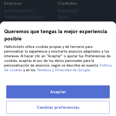
Empresa
Ciudades
Sobre nosotros
Nueva York
Trabajá con nosotros
Roma
Afiliados
París
Opiniones
Londres
Queremos que tengas la mejor experiencia
Privacidad
Granada
posible
Términos y Condiciones
Cracovia
Hellotickets utiliza cookies propias y de terceros para
Aviso Legal
Tenerife
personalizar tu experiencia y mostrarte anuncios adaptados a tus
Cookies
intereses. Al hacer clic en “Aceptar” o ajustar tus Preferencias de
cookies, aceptas el uso de tus datos personales para la
personalización de anuncios, según se describe en nuestra
Política
Ayuda
Unite a nosotros en
de cookies
y en los
Términos y Privacidad de Google
.
Ayuda
Contacto
Aceptar
Cambiar preferencias