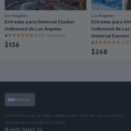
Los Ángeles
Los Ángeles
Entradas para Universal Studios
Entradas para Uni
Hollywood de Los Ángeles
Hollywood de Los
(1.723 opiniones)
4.7
Universal Express
(2.27
4.7
$136
$268
ARG (USD)
Hellotickets es la mejor manera de reservar excursiones y
actividades en todo el mundo.
© Hello Ticket, SL.