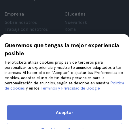
Empresa
Ciudades
Sobre nosotros
Nueva York
Trabajá con nosotros
Roma
Afiliados
París
Opiniones
Londres
Queremos que tengas la mejor experiencia
Privacidad
Granada
posible
Términos y Condiciones
Cracovia
Hellotickets utiliza cookies propias y de terceros para
Aviso Legal
Tenerife
personalizar tu experiencia y mostrarte anuncios adaptados a tus
Cookies
intereses. Al hacer clic en “Aceptar” o ajustar tus Preferencias de
cookies, aceptas el uso de tus datos personales para la
personalización de anuncios, según se describe en nuestra
Política
Ayuda
Unite a nosotros en
de cookies
y en los
Términos y Privacidad de Google
.
Ayuda
Contacto
Aceptar