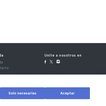
da
Unite a nosotros en
da
tacto
Solo necesarias
Aceptar