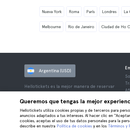
Nueva York
Roma
París
Londres
La
Melbourne
Rio de Janeiro
Ciudad de Ho C
E
Argentina (USD)
So
Tr
Hellotickets es la mejor manera de reservar
Af
excursiones y actividades en todo el mundo.
Op
Queremos que tengas la mejor experienc
© Hello Ticket, SL.
Pr
Hellotickets utiliza cookies propias y de terceros para perso
Té
anuncios adaptados a tus intereses. Al hacer clic en “Aceptar
Av
cookies, aceptas el uso de tus datos personales para la pers
Co
describe en nuestra
Política de cookies
y en los
Términos y 