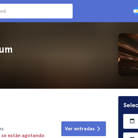
rum
Selec
es
Ver entradas
 se están agotando