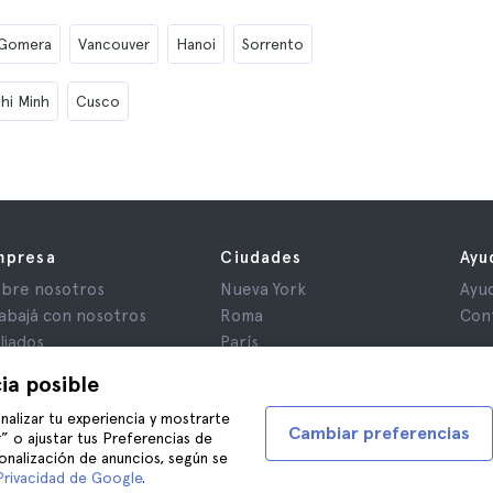
 Gomera
Vancouver
Hanoi
Sorrento
hi Minh
Cusco
mpresa
Ciudades
Ayu
bre nosotros
Nueva York
Ayu
abajá con nosotros
Roma
Con
iliados
París
iniones
Londres
ia posible
ivacidad
Granada
nalizar tu experiencia y mostrarte
rminos y Condiciones
Cracovia
Cambiar preferencias
” o ajustar tus Preferencias de
iso Legal
Tenerife
onalización de anuncios, según se
okies
Privacidad de Google
.