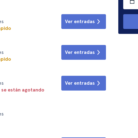
es
Ver entradas
ápido
es
Ver entradas
ápido
es
Ver entradas
 se están agotando
es