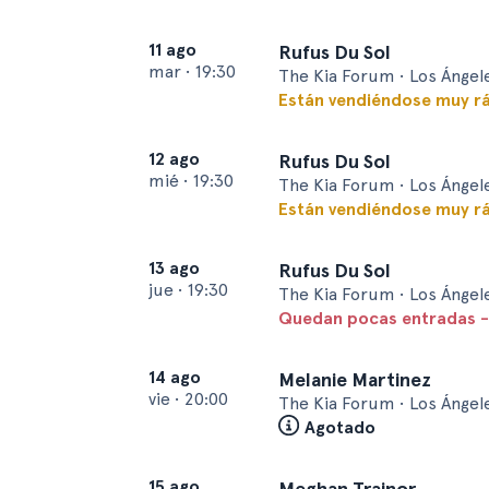
11 ago
Rufus Du Sol
mar
•
19:30
The Kia Forum • Los Ángel
Están vendiéndose muy r
12 ago
Rufus Du Sol
mié
•
19:30
The Kia Forum • Los Ángel
Están vendiéndose muy r
13 ago
Rufus Du Sol
jue
•
19:30
The Kia Forum • Los Ángel
Quedan pocas entradas -
14 ago
Melanie Martinez
vie
•
20:00
The Kia Forum • Los Ángel
Agotado
15 ago
Meghan Trainor