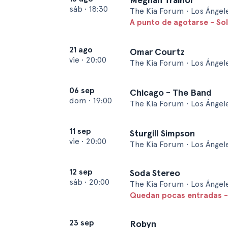
sáb
•
18:30
The Kia Forum • Los Ángel
A punto de agotarse - So
21 ago
Omar Courtz
vie
•
20:00
The Kia Forum • Los Ángel
06 sep
Chicago - The Band
dom
•
19:00
The Kia Forum • Los Ángel
11 sep
Sturgill Simpson
vie
•
20:00
The Kia Forum • Los Ángel
12 sep
Soda Stereo
sáb
•
20:00
The Kia Forum • Los Ángel
Quedan pocas entradas -
23 sep
Robyn