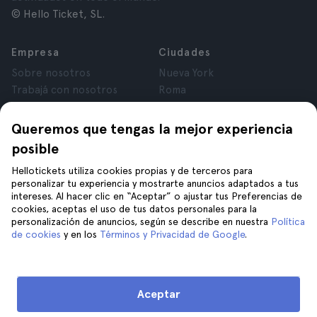
© Hello Ticket, SL.
Empresa
Ciudades
Sobre nosotros
Nueva York
Trabajá con nosotros
Roma
Afiliados
París
Opiniones
Londres
Queremos que tengas la mejor experiencia
Privacidad
Granada
posible
Términos y Condiciones
Cracovia
Hellotickets utiliza cookies propias y de terceros para
Aviso Legal
Tenerife
personalizar tu experiencia y mostrarte anuncios adaptados a tus
Cookies
intereses. Al hacer clic en “Aceptar” o ajustar tus Preferencias de
cookies, aceptas el uso de tus datos personales para la
personalización de anuncios, según se describe en nuestra
Política
Ayuda
Unite a nosotros en
de cookies
y en los
Términos y Privacidad de Google
.
Ayuda
Contacto
Aceptar