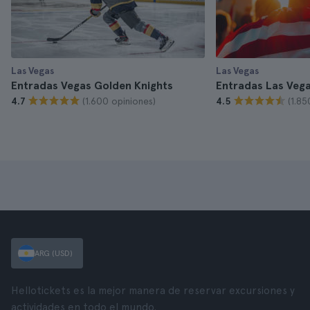
Las Vegas
Las Vegas
Entradas Vegas Golden Knights
Entradas Las Vega
(1.600 opiniones)
(1.85
4.7
4.5
ARG (USD)
Hellotickets es la mejor manera de reservar excursiones y
actividades en todo el mundo.