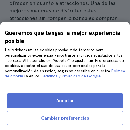
ofrecer en cuanto a atracciones. Una de las
mejores maneras de disfrutar estas
atracciones sin romper la banca es comprar
la
Houston City Pass
. Esta tarjeta es una
Queremos que tengas la mejor experiencia
forma de poder entrar en atracciones con un
posible
descuento en su precio.
Hellotickets utiliza cookies propias y de terceros para
Esta tarjeta da un descuento en varias de las
personalizar tu experiencia y mostrarte anuncios adaptados a tus
intereses. Al hacer clic en “Aceptar” o ajustar tus Preferencias de
atracciones más importantes de la ciudad.
cookies, aceptas el uso de tus datos personales para la
Vas a poder descubrir más, pagando menos
personalización de anuncios, según se describe en nuestra
Política
de cookies
y en los
Términos y Privacidad de Google
.
por ello. Esta es también una buena opción si
tienes poco tiempo y quieres ver solo las
atracciones más destacadas de Houston.
Obtienes acceso a ellas con esta tarjeta.
Aceptar
Cambiar preferencias
Reserva tu Houston City Pass