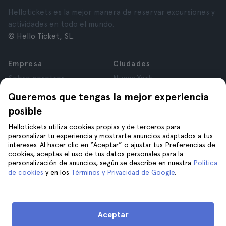
Hellotickets es la mejor manera de reservar excursiones y
actividades en todo el mundo.
© Hello Ticket, SL.
Empresa
Ciudades
Sobre nosotros
Nueva York
Trabajá con nosotros
Roma
Queremos que tengas la mejor experiencia
Afiliados
París
posible
Opiniones
Londres
Privacidad
Granada
Hellotickets utiliza cookies propias y de terceros para
personalizar tu experiencia y mostrarte anuncios adaptados a tus
Términos y Condiciones
Cracovia
intereses. Al hacer clic en “Aceptar” o ajustar tus Preferencias de
Aviso Legal
Tenerife
cookies, aceptas el uso de tus datos personales para la
Cookies
personalización de anuncios, según se describe en nuestra
Política
de cookies
y en los
Términos y Privacidad de Google
.
Ayuda
Unite a nosotros en
Ayuda
Aceptar
Contacto