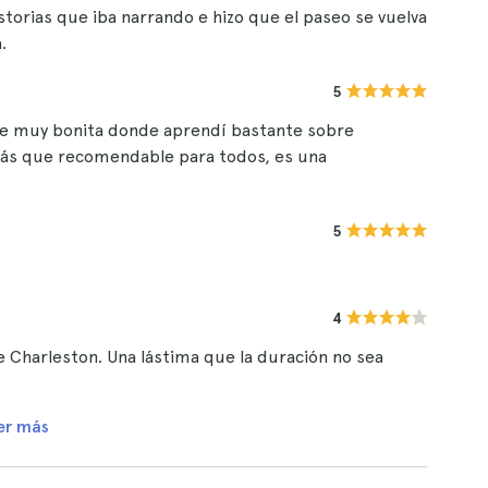
storias que iba narrando e hizo que el paseo se vuelva
.
5
rde muy bonita donde aprendí bastante sobre
 Más que recomendable para todos, es una
5
4
Charleston. Una lástima que la duración no sea
er más