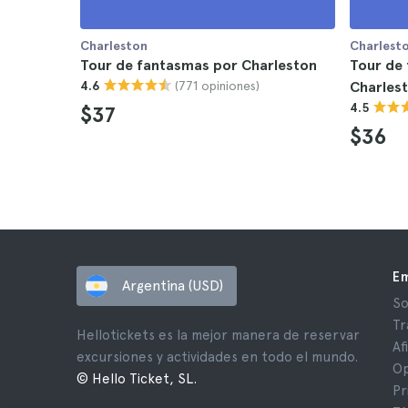
Charleston
Charlest
Tour de fantasmas por Charleston
Tour de
(771 opiniones)
4.6
Charles
4.5
$37
$36
E
Argentina (USD)
So
Tr
Hellotickets es la mejor manera de reservar
Af
excursiones y actividades en todo el mundo.
Op
© Hello Ticket, SL.
Pr