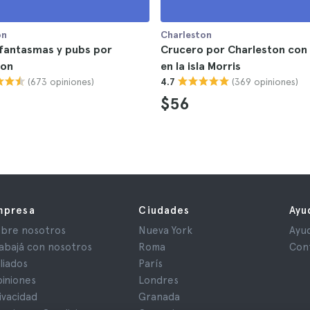
on
Charleston
 fantasmas y pubs por
Crucero por Charleston con
ton
en la isla Morris
(673 opiniones)
(369 opiniones)
4.7
$56
mpresa
Ciudades
Ayu
bre nosotros
Nueva York
Ayu
abajá con nosotros
Roma
Con
iliados
París
iniones
Londres
ivacidad
Granada