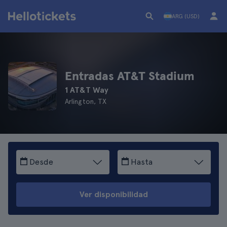
ARG (USD)
Entradas AT&T Stadium
1 AT&T Way
Arlington, TX
Desde
Hasta
Ver disponibilidad