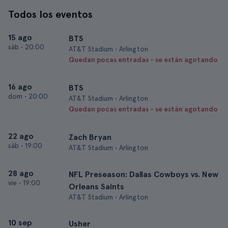
Todos los eventos
15 ago
BTS
sáb
•
20:00
AT&T Stadium • Arlington
Quedan pocas entradas - se están agotando
16 ago
BTS
dom
•
20:00
AT&T Stadium • Arlington
Quedan pocas entradas - se están agotando
22 ago
Zach Bryan
sáb
•
19:00
AT&T Stadium • Arlington
28 ago
NFL Preseason: Dallas Cowboys vs. New
vie
•
19:00
Orleans Saints
AT&T Stadium • Arlington
10 sep
Usher