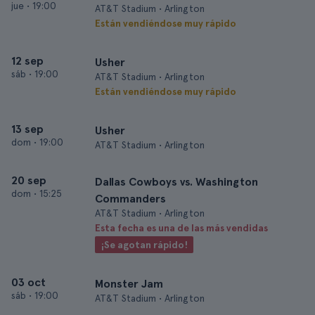
jue
•
19:00
AT&T Stadium • Arlington
Están vendiéndose muy rápido
12 sep
Usher
sáb
•
19:00
AT&T Stadium • Arlington
Están vendiéndose muy rápido
13 sep
Usher
dom
•
19:00
AT&T Stadium • Arlington
20 sep
Dallas Cowboys vs. Washington
dom
•
15:25
Commanders
AT&T Stadium • Arlington
Esta fecha es una de las más vendidas
¡Se agotan rápido!
03 oct
Monster Jam
sáb
•
19:00
AT&T Stadium • Arlington