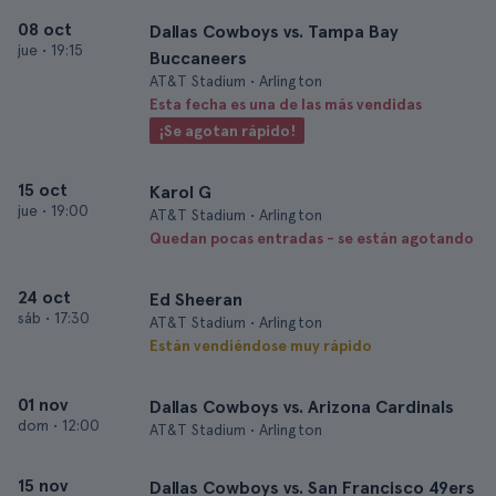
08 oct
Dallas Cowboys vs. Tampa Bay
jue
•
19:15
Buccaneers
AT&T Stadium • Arlington
Esta fecha es una de las más vendidas
¡Se agotan rápido!
15 oct
Karol G
jue
•
19:00
AT&T Stadium • Arlington
Quedan pocas entradas - se están agotando
24 oct
Ed Sheeran
sáb
•
17:30
AT&T Stadium • Arlington
Están vendiéndose muy rápido
01 nov
Dallas Cowboys vs. Arizona Cardinals
dom
•
12:00
AT&T Stadium • Arlington
15 nov
Dallas Cowboys vs. San Francisco 49ers