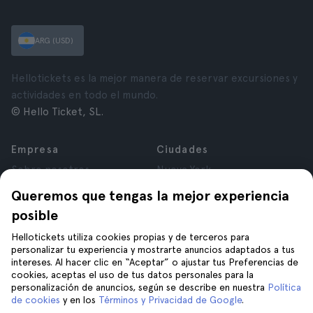
ARG (USD)
Hellotickets es la mejor manera de reservar excursiones y
actividades en todo el mundo.
© Hello Ticket, SL.
Empresa
Ciudades
Sobre nosotros
Nueva York
Trabajá con nosotros
Roma
Queremos que tengas la mejor experiencia
Afiliados
París
posible
Opiniones
Londres
Privacidad
Granada
Hellotickets utiliza cookies propias y de terceros para
personalizar tu experiencia y mostrarte anuncios adaptados a tus
Términos y Condiciones
Cracovia
intereses. Al hacer clic en “Aceptar” o ajustar tus Preferencias de
Aviso Legal
Tenerife
cookies, aceptas el uso de tus datos personales para la
Cookies
personalización de anuncios, según se describe en nuestra
Política
de cookies
y en los
Términos y Privacidad de Google
.