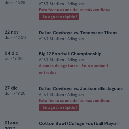
dom
•
15:25
AT&T Stadium • Arlington
Esta fecha es una de las más vendidas
¡Se agotan rápido!
22 nov
Dallas Cowboys vs. Tennessee Titans
dom
•
12:00
AT&T Stadium • Arlington
04 dic
Big 12 Football Championship
vie
•
19:00
AT&T Stadium • Arlington
A punto de agotarse - Solo quedan 1
entradas
27 dic
Dallas Cowboys vs. Jacksonville Jaguars
dom
•
19:20
AT&T Stadium • Arlington
Esta fecha es una de las más vendidas
¡Se agotan rápido!
01 ene
Cotton Bowl (College Football Playoff
2027