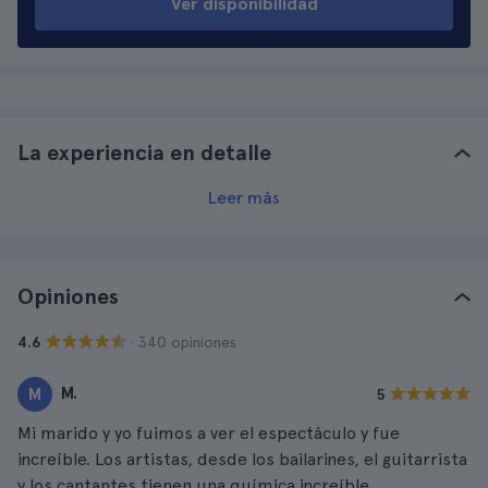
Ver disponibilidad
La experiencia en detalle
Leer más
Opiniones
· 340 opiniones
4.6
M.
M
5
Mi marido y yo fuimos a ver el espectáculo y fue
increíble. Los artistas, desde los bailarines, el guitarrista
y los cantantes tienen una química increíble