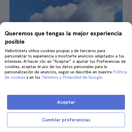
Queremos que tengas la mejor experiencia
posible
Hellotickets utiliza cookies propias y de terceros para
personalizar tu experiencia y mostrarte anuncios adaptados a tus
intereses. Al hacer clic en “Aceptar” o ajustar tus Preferencias de
cookies, aceptas el uso de tus datos personales para la
personalización de anuncios, según se describe en nuestra
Política
de cookies
y en los
Términos y Privacidad de Google
.
El Retiro | ©Pepe Choclan
Aceptar
El
Parque del Retiro
es uno de los rincones
más bellos de Madrid y este tour guiado te
Cambiar preferencias
permitirá conocer su historia, monumentos y
secretos ocultos. Acompañado por un guía