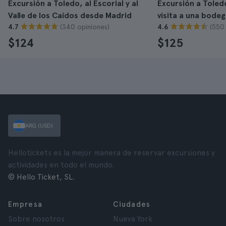
Excursión a Toledo, al Escorial y al
Excursión a Toled
Valle de los Caídos desde Madrid
visita a una bode
(340 opiniones)
(550
4.7
4.6
$124
$125
ARG (USD)
Hellotickets es la mejor manera de reservar excursiones y
actividades en todo el mundo.
© Hello Ticket, SL.
Empresa
Ciudades
Sobre nosotros
Nueva York