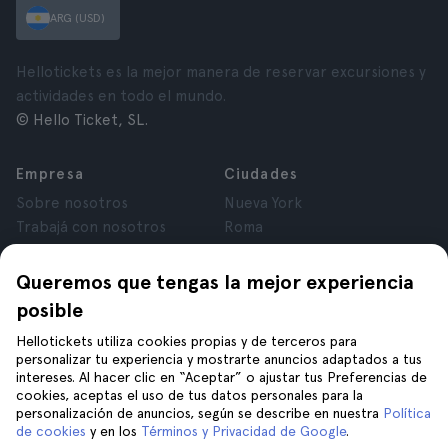
ARG (USD)
Hellotickets es la mejor manera de reservar excursiones y
actividades en todo el mundo.
© Hello Ticket, SL.
Empresa
Ciudades
Sobre nosotros
Nueva York
Trabajá con nosotros
Roma
Afiliados
París
Opiniones
Londres
Queremos que tengas la mejor experiencia
Privacidad
Granada
posible
Términos y Condiciones
Cracovia
Hellotickets utiliza cookies propias y de terceros para
Aviso Legal
Tenerife
personalizar tu experiencia y mostrarte anuncios adaptados a tus
Cookies
intereses. Al hacer clic en “Aceptar” o ajustar tus Preferencias de
cookies, aceptas el uso de tus datos personales para la
personalización de anuncios, según se describe en nuestra
Política
Ayuda
Unite a nosotros en
de cookies
y en los
Términos y Privacidad de Google
.