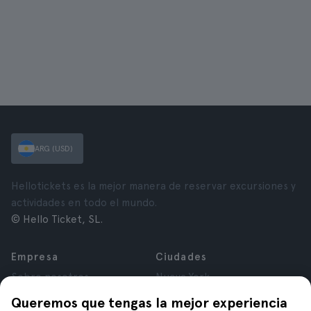
ARG (USD)
Hellotickets es la mejor manera de reservar excursiones y
actividades en todo el mundo.
© Hello Ticket, SL.
Empresa
Ciudades
Sobre nosotros
Nueva York
Trabajá con nosotros
Roma
Queremos que tengas la mejor experiencia
Afiliados
París