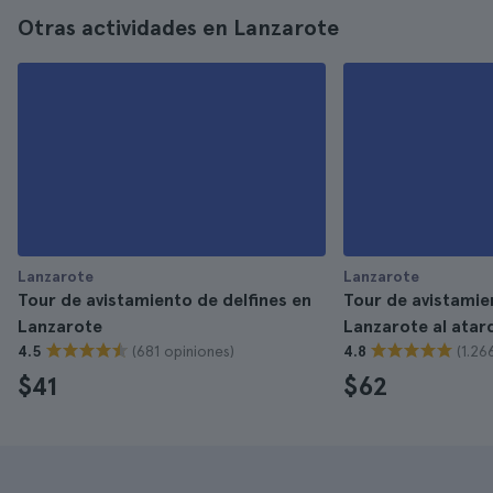
Otras actividades en Lanzarote
Lanzarote
Lanzarote
Tour de avistamiento de delfines en
Tour de avistamie
Lanzarote
Lanzarote al atar
(681 opiniones)
(1.26
4.5
4.8
$41
$62