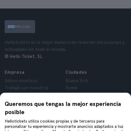
ARG (USD)
Hellotickets es la mejor manera de reservar excursiones y
actividades en todo el mundo.
© Hello Ticket, SL.
Empresa
Ciudades
Sobre nosotros
Nueva York
Trabajá con nosotros
Roma
Afiliados
París
Opiniones
Londres
Queremos que tengas la mejor experiencia
Privacidad
Granada
posible
Términos y Condiciones
Cracovia
Hellotickets utiliza cookies propias y de terceros para
Aviso Legal
Tenerife
personalizar tu experiencia y mostrarte anuncios adaptados a tus
Cookies