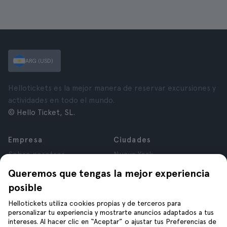
ARG (USD)
Hellotickets es la mejor manera de reservar excursiones y
actividades en todo el mundo.
© Hello Ticket, SL.
Empresa
Ciudades
Sobre nosotros
Nueva York
Trabajá con nosotros
Roma
Queremos que tengas la mejor experiencia
Afiliados
París
posible
Opiniones
Londres
Privacidad
Granada
Hellotickets utiliza cookies propias y de terceros para
personalizar tu experiencia y mostrarte anuncios adaptados a tus
Términos y Condiciones
Cracovia
intereses. Al hacer clic en “Aceptar” o ajustar tus Preferencias de