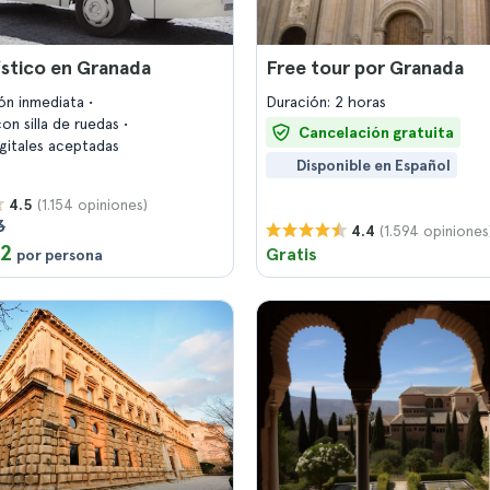
ístico en Granada
Free tour por Granada
ón inmediata
Duración: 2 horas
on silla de ruedas
Cancelación gratuita
igitales aceptadas
Disponible en Español
(1.154 opiniones)
4.5
3
(1.594 opiniones
4.4
12
Gratis
por persona