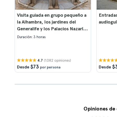
Visita guiada en grupo pequeño a
Entradas
la Alhambra, los jardines del
audiogu
Generalife y los Palacios Nazaríes
en Granada
Duración: 3 horas
(1.082 opiniones)
4.7
$73
$
Desde
Desde
por persona
Opiniones de 