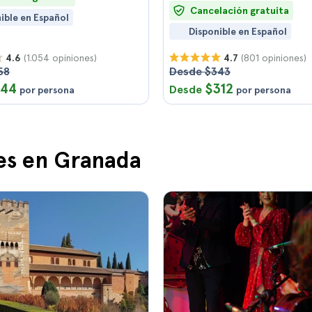
Cancelación gratuita
ible en Español
Disponible en Español
(1.054 opiniones)
(801 opiniones)
4.6
4.7
58
Desde $343
144
$312
Desde
por persona
por persona
es en Granada