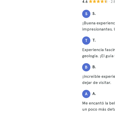
· 2
4.6
S.
S
¡Buena experienci
impresionantes. U
T.
T
Experiencia fasc
geología. ¡El guí
B.
B
¡Increíble exper
dejar de visitar.
A.
A
Me encantó la bell
un poco más detal