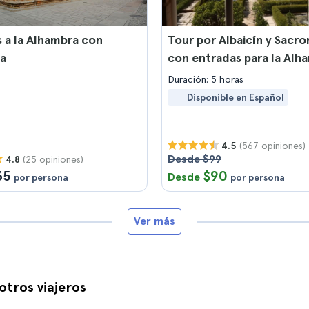
 a la Alhambra con
Tour por Albaicín y Sacr
ía
con entradas para la Alh
Duración: 5 horas
Disponible en Español
(567 opiniones)
4.5
Desde $99
(25 opiniones)
4.8
35
$90
Desde
por persona
por persona
Ver más
otros viajeros