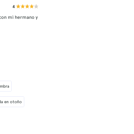
4
 con mi hermano y
ambra
da en otoño