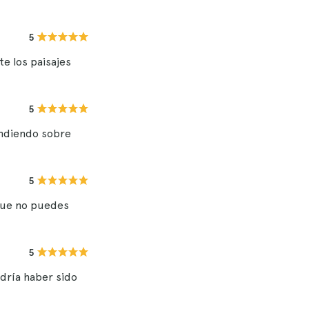
5
e los paisajes
5
endiendo sobre
5
 que no puedes
5
odría haber sido