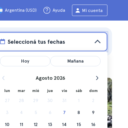
Argentina (USD)
Ayuda
Mi cuenta
Seleccioná tus fechas
Hoy
Mañana
Agosto 2026
leza
lun
mar
mié
jue
vie
sáb
dom
27
28
29
30
31
1
2
3
4
5
6
7
8
9
 en un
10
11
12
13
14
15
16