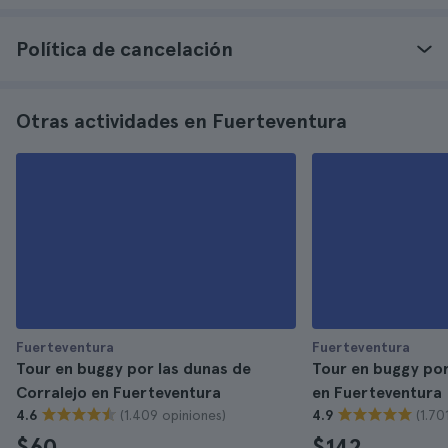
Política de cancelación
Otras actividades en Fuerteventura
Fuerteventura
Fuerteventura
Tour en buggy por las dunas de
Tour en buggy por
Corralejo en Fuerteventura
en Fuerteventura
(1.409 opiniones)
(1.70
4.6
4.9
$60
$142