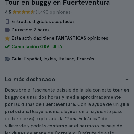
Tour en buggy en Fuerteventura
4.5
(1.493 opiniones)
Entradas digitales aceptadas
Duración:
2 horas
Esta actividad tiene
FANTÁSTICAS
opiniones
Cancelación GRATUITA
Guía:
Español, Inglés, Italiano, Francés
Lo más destacado
Descubre el fascinante paisaje de la isla con este
tour en
buggy de
unas
dos horas y media
aproximadamente
por
las dunas de
Fuerteventura.
Con la ayuda de un
guía
profesional
(cuyo idioma elegiras en el siguiente paso
de la reserva) explorarás la “Zona Volcánica” de
Villaverde y podrás contemplar el hermoso paisaje de
las
dunas de arena de Corralejo
. Disfruta de este