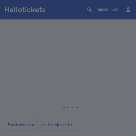
ARG (USD)
Fuerteventura
Los 3 mejores tours y excursiones en buggy por Fuerteventura