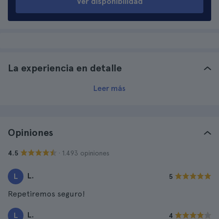
Ver disponibilidad
La experiencia en detalle
Leer más
Opiniones
· 1.493 opiniones
4.5
L.
L
5
Repetiremos seguro!
L.
L
4