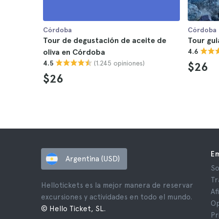
Córdoba
Córdoba
Tour de degustación de aceite de
Tour gu
oliva en Córdoba
4.6
(1.245 opiniones)
4.5
$26
$26
E
Argentina (USD)
So
Tr
Hellotickets es la mejor manera de reservar
Af
excursiones y actividades en todo el mundo.
Op
© Hello Ticket, SL.
Pr