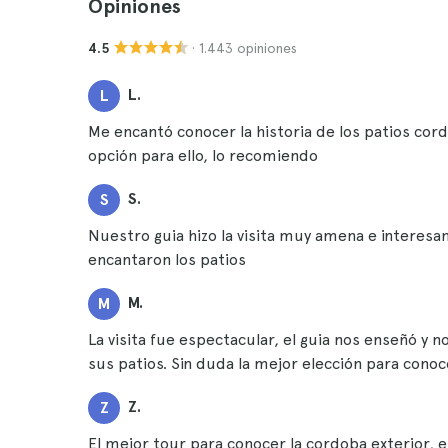
Opiniones
· 1.443 opiniones
4.5
L.
L
Me encantó conocer la historia de los patios co
opción para ello, lo recomiendo
S.
S
Nuestro guia hizo la visita muy amena e interes
encantaron los patios
M.
M
La visita fue espectacular, el guia nos enseñó y 
sus patios. Sin duda la mejor elección para conoc
Z.
Z
El mejor tour para conocer la cordoba exterior, es