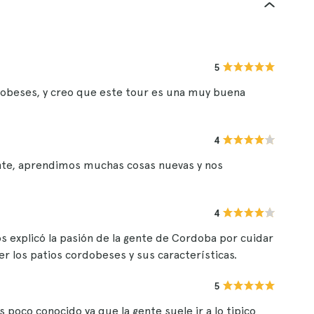
5
rdobeses, y creo que este tour es una muy buena
4
ante, aprendimos muchas cosas nuevas y nos
4
nos explicó la pasión de la gente de Cordoba por cuidar
er los patios cordobeses y sus características.
5
 poco conocido ya que la gente suele ir a lo tipico