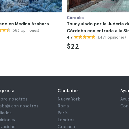
Córdoba
iado en Medina Azahara
Tour guiado por la Judería d
(583 opiniones)
Córdoba con entrada a la S
(1.491 opiniones)
4.7
$22
mpresa
Ciudades
Ayu
bre nosotros
Nueva York
Ayu
abajá con nosotros
Roma
Con
iliados
París
iniones
Londres
ivacidad
Granada