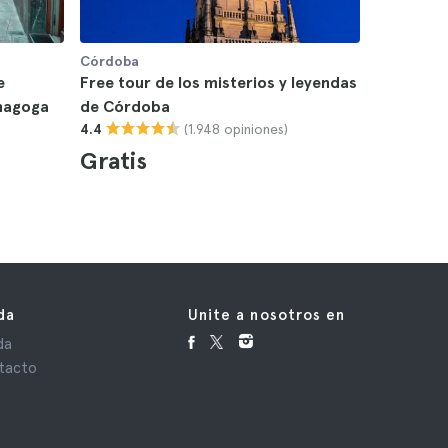
Córdoba
Córdoba
e
Free tour de los misterios y leyendas
Visita gu
inagoga
de Córdoba
Córdoba
(1.948 opiniones)
4.4
4.6
Gratis
$20
da
Unite a nosotros en
da
tacto