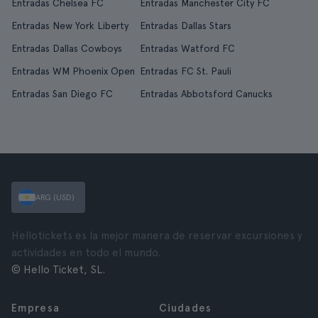
Entradas Chelsea FC
Entradas Manchester City FC
Entradas New York Liberty
Entradas Dallas Stars
Entradas Dallas Cowboys
Entradas Watford FC
Entradas WM Phoenix Open
Entradas FC St. Pauli
Entradas San Diego FC
Entradas Abbotsford Canucks
ARG (USD)
Hellotickets es la mejor manera de reservar excursiones y
actividades en todo el mundo.
© Hello Ticket, SL.
Empresa
Ciudades