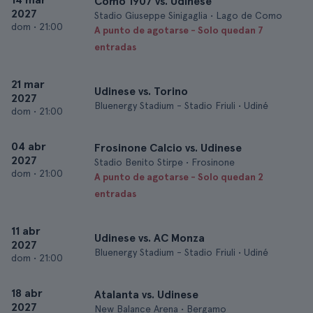
Como 1907 vs. Udinese
2027
Stadio Giuseppe Sinigaglia • Lago de Como
dom
•
21:00
A punto de agotarse - Solo quedan 7
entradas
21 mar
Udinese vs. Torino
2027
Bluenergy Stadium - Stadio Friuli • Udiné
dom
•
21:00
04 abr
Frosinone Calcio vs. Udinese
2027
Stadio Benito Stirpe • Frosinone
dom
•
21:00
A punto de agotarse - Solo quedan 2
entradas
11 abr
Udinese vs. AC Monza
2027
Bluenergy Stadium - Stadio Friuli • Udiné
dom
•
21:00
18 abr
Atalanta vs. Udinese
2027
New Balance Arena • Bergamo