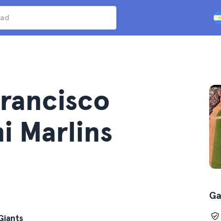
Francisco
i Marlins
Ga
Giants