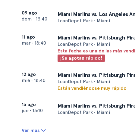
09 ago
Miami Marlins vs. Los Angeles A
dom
•
13:40
LoanDepot Park • Miami
11 ago
Miami Marlins vs. Pittsburgh Pir
mar
•
18:40
LoanDepot Park • Miami
Esta fecha es una de las más vend
¡Se agotan rápido!
12 ago
Miami Marlins vs. Pittsburgh Pir
mié
•
18:40
LoanDepot Park • Miami
Están vendiéndose muy rápido
13 ago
Miami Marlins vs. Pittsburgh Pir
jue
•
13:10
LoanDepot Park • Miami
Ver más