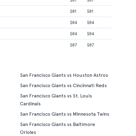
$81
$81
$81
$81
$84
$84
$84
$84
$87
$87
San Francisco Giants vs Houston Astros
San Francisco Giants vs Cincinnati Reds
San Francisco Giants vs St. Louis
Cardinals
San Francisco Giants vs Minnesota Twins
San Francisco Giants vs Baltimore
Orioles