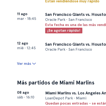
Están vendiéndose muy rápido
11 ago
San Francisco Giants vs. Houst
mar
•
18:45
Oracle Park • San Francisco
Esta fecha es una de las más vend
¡Se agotan rápido!
12 ago
San Francisco Giants vs. Houst
mié
•
12:45
Oracle Park • San Francisco
Ver más
Más partidos de Miami Marlins
08 ago
Miami Marlins vs. Los Angeles A
sáb
•
16:10
LoanDepot Park • Miami
Quedan pocas entradas - se está