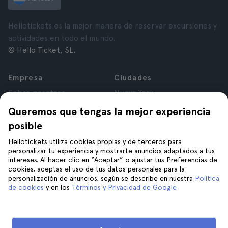
Hellotickets es la mejor manera de reservar excursiones y
actividades en todo el mundo.
© Hello Ticket, SL.
Empresa
Ciudades
Sobre nosotros
Nueva York
Trabajá con nosotros
Roma
Queremos que tengas la mejor experiencia
Afiliados
París
posible
Opiniones
Londres
Privacidad
Granada
Hellotickets utiliza cookies propias y de terceros para
personalizar tu experiencia y mostrarte anuncios adaptados a tus
Términos y Condiciones
Cracovia
intereses. Al hacer clic en “Aceptar” o ajustar tus Preferencias de
Aviso Legal
Tenerife
cookies, aceptas el uso de tus datos personales para la
Cookies
personalización de anuncios, según se describe en nuestra
Política
de cookies
y en los
Términos y Privacidad de Google
.
Ayuda
Unite a nosotros en
Ayuda