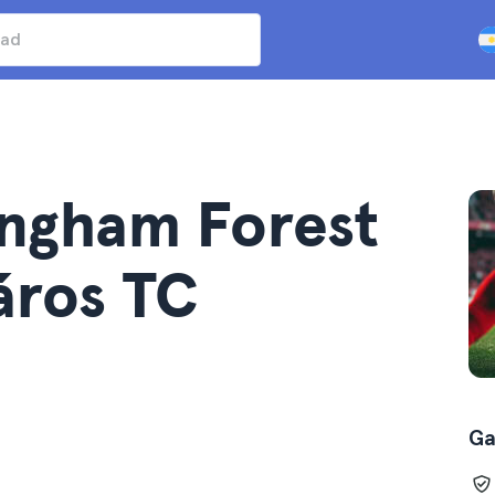
ingham Forest
áros TC
Ga