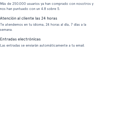
Más de 250.000 usuarios ya han comprado con nosotros y
nos han puntuado con un 4.8 sobre 5.
Atención al cliente las 24 horas
Te atendemos en tu idioma, 24 horas al día, 7 días a la
semana.
Entradas electrónicas
Las entradas se enviarán automáticamente a tu email.