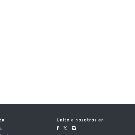
da
Unite a nosotros en
da