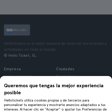
ARG (USD)
Hellotickets es la mejor manera de reservar excursiones y
actividades en todo el mundo.
© Hello Ticket, SL.
Empresa
Ciudades
Sobre nosotros
Nueva York
Trabajá con nosotros
Roma
Queremos que tengas la mejor experiencia
Afiliados
París
posible
Opiniones
Londres
Privacidad
Granada
Hellotickets utiliza cookies propias y de terceros para
personalizar tu experiencia y mostrarte anuncios adaptados a tus
Términos y Condiciones
Cracovia
intereses. Al hacer clic en “Aceptar” o ajustar tus Preferencias de