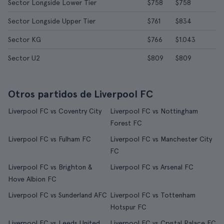
Sector Longside Lower Tier
$758
$758
Sector Longside Upper Tier
$761
$834
Sector KG
$766
$1.043
Sector U2
$809
$809
Otros partidos de Liverpool FC
Liverpool FC vs Coventry City
Liverpool FC vs Nottingham
Forest FC
Liverpool FC vs Fulham FC
Liverpool FC vs Manchester City
FC
Liverpool FC vs Brighton &
Liverpool FC vs Arsenal FC
Hove Albion FC
Liverpool FC vs Sunderland AFC
Liverpool FC vs Tottenham
Hotspur FC
Liverpool FC vs Leeds United
Liverpool FC vs Crystal Palace FC