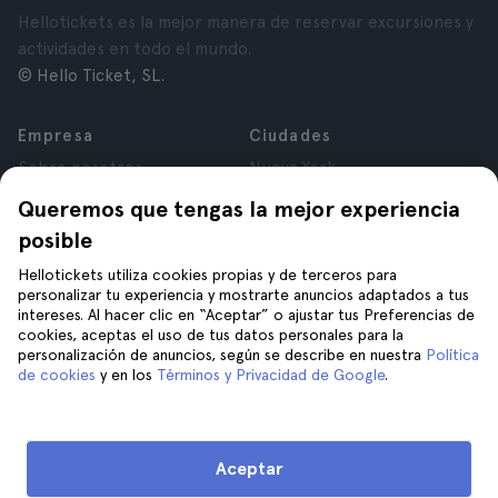
Hellotickets es la mejor manera de reservar excursiones y
actividades en todo el mundo.
© Hello Ticket, SL.
Empresa
Ciudades
Sobre nosotros
Nueva York
Trabajá con nosotros
Roma
Queremos que tengas la mejor experiencia
Afiliados
París
posible
Opiniones
Londres
Privacidad
Granada
Hellotickets utiliza cookies propias y de terceros para
personalizar tu experiencia y mostrarte anuncios adaptados a tus
Términos y Condiciones
Cracovia
intereses. Al hacer clic en “Aceptar” o ajustar tus Preferencias de
Aviso Legal
Tenerife
cookies, aceptas el uso de tus datos personales para la
Cookies
personalización de anuncios, según se describe en nuestra
Política
de cookies
y en los
Términos y Privacidad de Google
.
Ayuda
Unite a nosotros en
Ayuda
Aceptar
Contacto