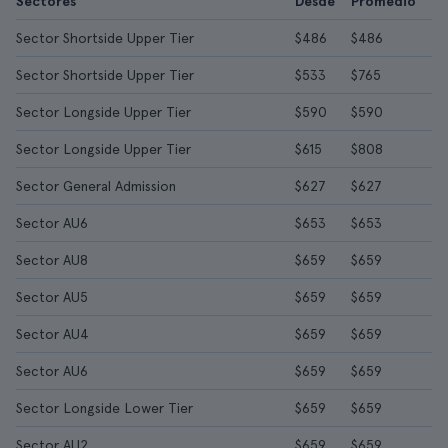
Sectores
Desde
Promedio
Sector Shortside Upper Tier
$486
$486
Sector Shortside Upper Tier
$533
$765
Sector Longside Upper Tier
$590
$590
Sector Longside Upper Tier
$615
$808
Sector General Admission
$627
$627
Sector AU6
$653
$653
Sector AU8
$659
$659
Sector AU5
$659
$659
Sector AU4
$659
$659
Sector AU6
$659
$659
Sector Longside Lower Tier
$659
$659
Sector AU2
$659
$659