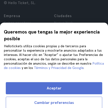
© Hello Ticket, SL.
Empresa
Ciudades
Sobre nosotros
Nueva York
Trabajá con nosotros
Roma
Queremos que tengas la mejor experiencia
Afiliados
París
posible
Opiniones
Londres
Privacidad
Granada
Hellotickets utiliza cookies propias y de terceros para
personalizar tu experiencia y mostrarte anuncios adaptados a tus
Términos y Condiciones
Cracovia
intereses. Al hacer clic en “Aceptar” o ajustar tus Preferencias de
Aviso Legal
Tenerife
cookies, aceptas el uso de tus datos personales para la
Cookies
personalización de anuncios, según se describe en nuestra
Política
de cookies
y en los
Términos y Privacidad de Google
.
Ayuda
Unite a nosotros en
Ayuda
Aceptar
Contacto
Cambiar preferencias