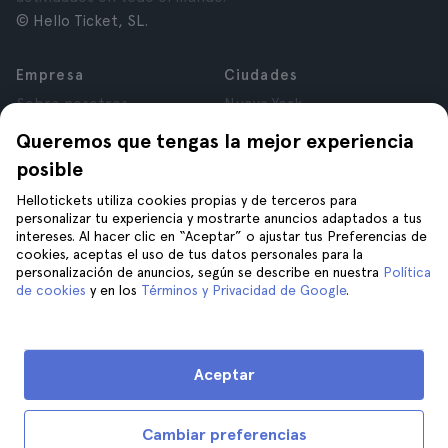
© Hello Ticket, SL.
Empresa
Ciudades
Sobre nosotros
Nueva York
Trabajá con nosotros
Roma
Queremos que tengas la mejor experiencia
Afiliados
París
posible
Opiniones
Londres
Privacidad
Granada
Hellotickets utiliza cookies propias y de terceros para
personalizar tu experiencia y mostrarte anuncios adaptados a tus
Términos y Condiciones
Cracovia
intereses. Al hacer clic en “Aceptar” o ajustar tus Preferencias de
Aviso Legal
Tenerife
cookies, aceptas el uso de tus datos personales para la
Cookies
personalización de anuncios, según se describe en nuestra
Política
de cookies
y en los
Términos y Privacidad de Google
.
Ayuda
Unite a nosotros en
Ayuda
Aceptar
Contacto
Cambiar preferencias