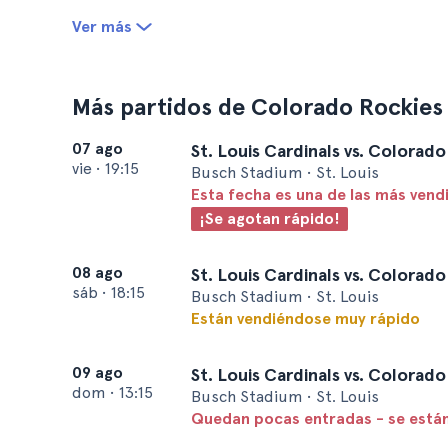
Ver más
Más partidos de Colorado Rockies
07 ago
St. Louis Cardinals vs. Colorad
vie
•
19:15
Busch Stadium • St. Louis
Esta fecha es una de las más vend
¡Se agotan rápido!
08 ago
St. Louis Cardinals vs. Colorad
sáb
•
18:15
Busch Stadium • St. Louis
Están vendiéndose muy rápido
09 ago
St. Louis Cardinals vs. Colorad
dom
•
13:15
Busch Stadium • St. Louis
Quedan pocas entradas - se está