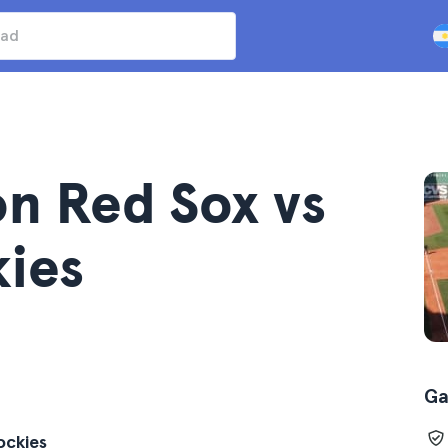
on Red Sox vs
ies
Ga
ockies