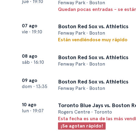
jue
•
19:10
Fenway Park • Boston
Quedan pocas entradas - se está
07 ago
Boston Red Sox vs. Athletics
vie
•
19:10
Fenway Park • Boston
Están vendiéndose muy rápido
08 ago
Boston Red Sox vs. Athletics
sáb
•
16:10
Fenway Park • Boston
09 ago
Boston Red Sox vs. Athletics
dom
•
13:35
Fenway Park • Boston
10 ago
Toronto Blue Jays vs. Boston R
lun
•
19:07
Rogers Centre • Toronto
Esta fecha es una de las más vend
¡Se agotan rápido!