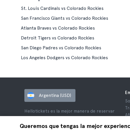
St. Louis Cardinals vs Colorado Rockies
San Francisco Giants vs Colorado Rockies
Atlanta Braves vs Colorado Rockies
Detroit Tigers vs Colorado Rockies
San Diego Padres vs Colorado Rockies
Los Angeles Dodgers vs Colorado Rockies
E
Argentina (USD)
So
Tr
Hellotickets es la mejor manera de reservar
Af
excursiones y actividades en todo el mundo.
Op
Queremos que tengas la mejor experienc
© Hello Ticket, SL.
Pr