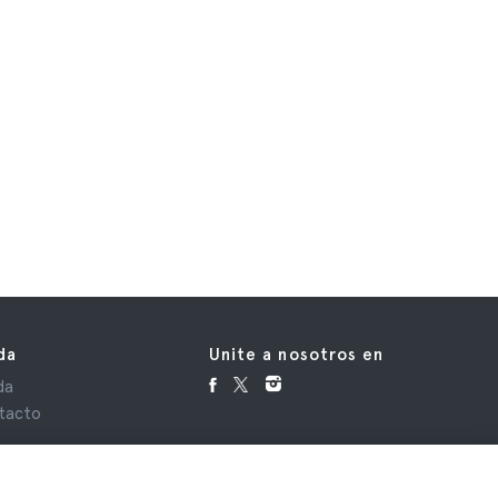
da
Unite a nosotros en
da
tacto