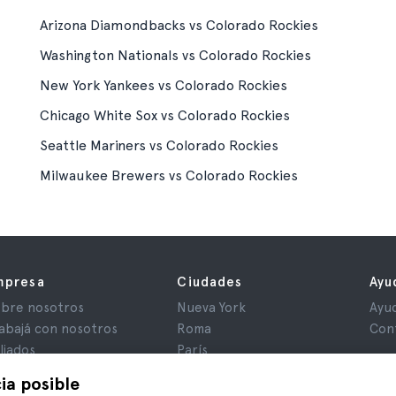
Arizona Diamondbacks vs Colorado Rockies
Washington Nationals vs Colorado Rockies
New York Yankees vs Colorado Rockies
Chicago White Sox vs Colorado Rockies
Seattle Mariners vs Colorado Rockies
Milwaukee Brewers vs Colorado Rockies
mpresa
Ciudades
Ayu
bre nosotros
Nueva York
Ayu
abajá con nosotros
Roma
Con
iliados
París
iniones
Londres
ia posible
ivacidad
Granada