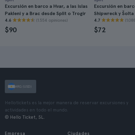
Excursión en barco a Hvar, a las islas
Excursión en barc
Pakleni y a Brac desde Split o Trogir
Shipwreck y Šolta
(1.554 opiniones)
(1.08
4.6
4.7
$90
$72
ARG (USD)
Hellotickets es la mejor manera de reservar excursiones y
actividades en todo el mundo.
© Hello Ticket, SL.
Empresa
Ciudades