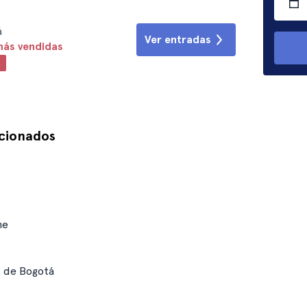
á
Ver entradas
más vendidas
s
acionados
he
s de Bogotá