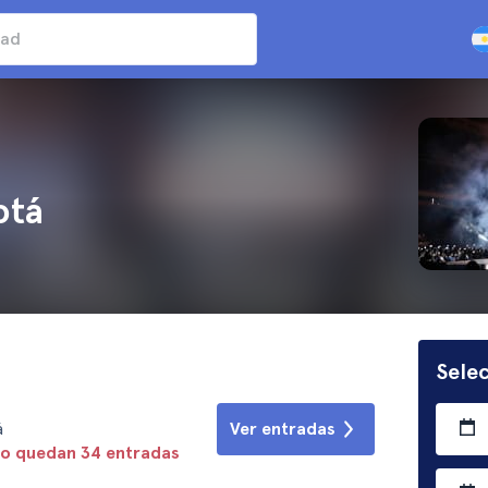
otá
Selec
á
Ver entradas
lo quedan 34 entradas