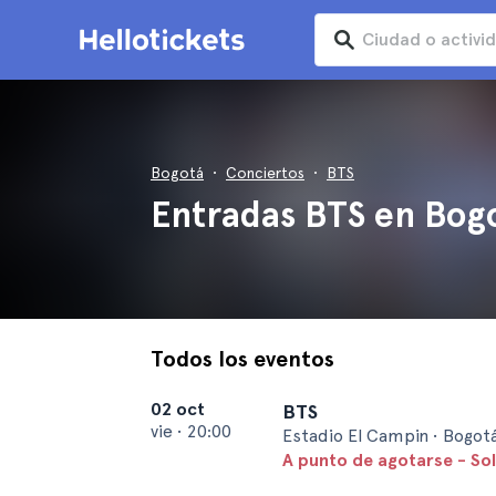
Bogotá
Conciertos
BTS
Entradas BTS en Bog
Todos los eventos
02 oct
BTS
vie
•
20:00
Estadio El Campin • Bogot
A punto de agotarse - So