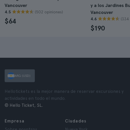
Vancouver
y a los Jardines 
(502 opiniones)
4.5
Vancouver
(334
4.6
$64
$190
ARG (USD)
Hellotickets es la mejor manera de reservar excursiones y
actividades en todo el mundo.
© Hello Ticket, SL.
Empresa
Ciudades
Sobre nosotros
Nueva York